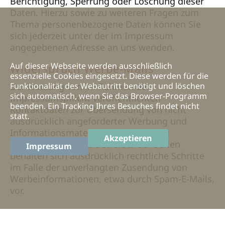
Berichtigung, Sperrung oder Löschung dieser
Daten. Hierzu sowie zu weiteren Fragen zum
Thema personenbezogene Daten können Sie
sich jederzeit unter der im Impressum
angegebenen Adresse an uns wenden.
Auf dieser Webseite werden ausschließlich
Widerspruch Werbe-Mails
essenzielle Cookies eingesetzt. Diese werden für die
Der Nutzung von im Rahmen der
Funktionalität des Webautritt benötigt und löschen
sich automatisch, wenn Sie das Browser-Programm
Impressumspflicht veröffentlichten
beenden. Ein Tracking Ihres Besuches findet nicht
Kontaktdaten zur Übersendung von nicht
statt.
ausdrücklich angeforderter Werbung und
Informationsmaterialien wird hiermit
Akzeptieren
widersprochen. Die Betreiber der Seiten
Impressum
behalten sich ausdrücklich rechtliche Schritte
im Falle der unverlangten Zusendung von
Werbeinformationen, etwa durch Spam-E-Mails,
vor.